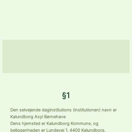
Spring
til
KALUNDBORG ASYL
indhold
BØRNEHAVE
§1
Den selvejende daginstitutions (institutionen) navn er
Kalundborg Asyl Børnehave
Dens hjemsted er Kalundborg Kommune, og
beliggenheden er Lundevej 1, 4400 Kalundborg.